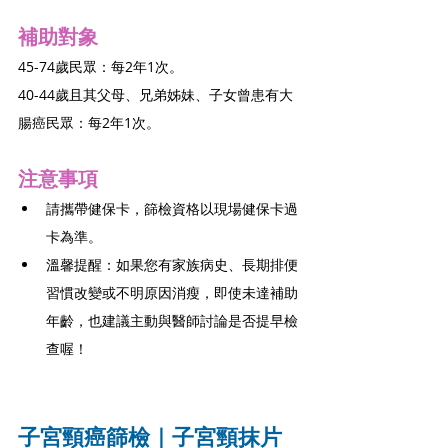
補助對象
45-74歲民眾：每2年1次。  
40-44歲且其父母、兄弟姊妹、子女曾患有大
腸癌民眾：每2年1次。
注意事項
請攜帶健保卡，篩檢資格以現場健保卡過
卡為準。
溫馨提醒：如果您有家族病史、長期排便
習慣改變或不明原因消瘦，即使未達補助
年齡，也建議主動與醫師討論是否提早檢
查喔！
子宮頸癌篩檢｜子宮頸抹片