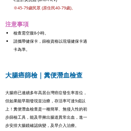
※45-79歲民眾 (原住民40-79歲)。
注意事項
檢查需空腹8小時。
請攜帶健保卡，篩檢資格以現場健保卡過
卡為準。
大腸癌篩檢｜糞便潛血檢查
大腸癌已連續多年高居台灣癌症發生率首位，
但如果能早期發現並治療，存活率可達9成以
上！糞便潛血檢查是一種簡單、無侵入性的初
步篩檢工具，能及早揪出腸道異常出血，進一
步安排大腸鏡確認病變，及早介入治療。