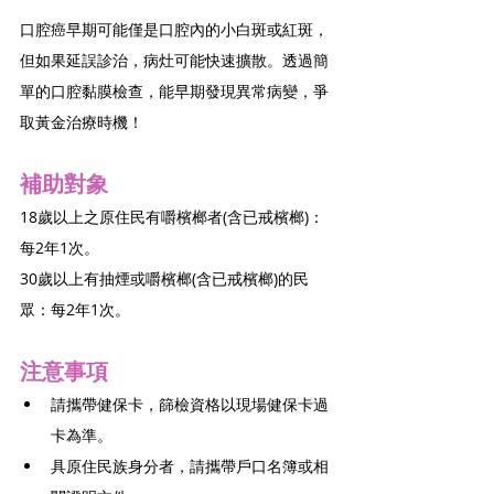
口腔癌早期可能僅是口腔內的小白斑或紅斑，
但如果延誤診治，病灶可能快速擴散。透過簡
單的口腔黏膜檢查，能早期發現異常病變，爭
取黃金治療時機！
補助對象
18歲以上之原住民有嚼檳榔者(含已戒檳榔)：
每2年1次。
30歲以上有抽煙或嚼檳榔(含已戒檳榔)的民
眾：每2年1次。
注意事項
請攜帶健保卡，篩檢資格以現場健保卡過
卡為準。
具原住民族身分者，請攜帶戶口名簿或相