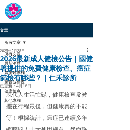
仁禾診所
專業．關懷．熱忱
文章
所有文章
2025年2月28日
所有文章
2026最新成人健檢公告｜國健
最新消息
署提供的免費健康檢查、癌症
胃腸鏡專欄
篩檢有哪些？｜仁禾診所
超音波檢查
已更新：
4月18日
健康檢查
現代人生活忙碌，健康檢查常被
其他專欄
擺在行程最後，但健康真的不能
等！根據統計，癌症已連續多年
蟬聯國人十大死因榜首，然而許