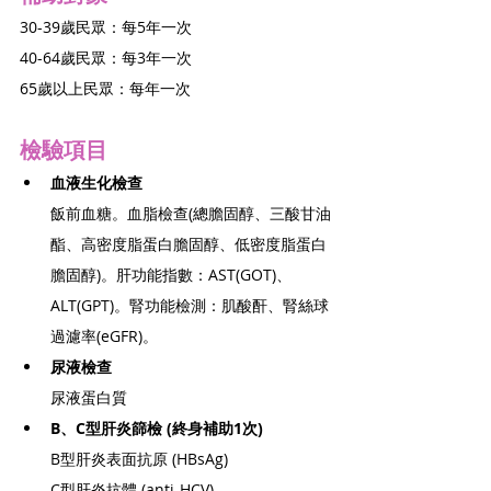
30-39歲民眾：每5年一次
40-64歲民眾：每3年一次
65歲以上民眾：每年一次
檢驗項目
血液生化檢查
飯前血糖。血脂檢查(總膽固醇、三酸甘油
酯、高密度脂蛋白膽固醇、低密度脂蛋白
膽固醇)。肝功能指數：AST(GOT)、
ALT(GPT)。腎功能檢測：肌酸酐、腎絲球
過濾率(eGFR)。
尿液檢查
尿液蛋白質
B、C型肝炎篩檢 (終身補助1次)
B型肝炎表面抗原 (HBsAg)
C型肝炎抗體 (anti-HCV)