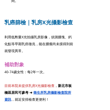
間。
乳癌篩檢｜乳房X光攝影檢查
利用低劑量X光拍攝乳房影像，偵測腫塊、鈣
化點等早期乳癌徵兆，能在腫瘤尚未摸得到前
就發現異常。
補助對象
40-74歲女性：每2年一次。
目前本院未提供乳房X光攝影檢查
，
新北市板
橋區居民可參考 ➜ 
衛生所乳房攝影檢查院所
資訊
，就近安排檢查更便利！