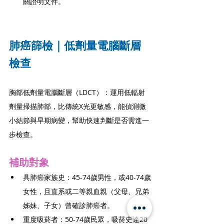
關證明文件。
肺癌篩檢｜低劑量電腦斷層
檢查
胸部低劑量電腦斷層（LDCT）：運用低輻射
劑量掃描肺部，比傳統X光更敏感，能偵測微
小結節與早期病變，幫助快速判斷是否需進一
步檢查。
補助對象
具肺癌家族史：45-74歲男性，或40-74歲
女性，且直系或二等親血親（父母、兄弟
姊妹、子女）曾確診肺癌者。
重度吸菸者：50-74歲民眾，吸菸史達20