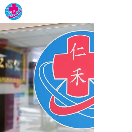
仁禾診所
專業．關懷．熱忱