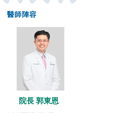
醫師陣容
​院長 郭東恩