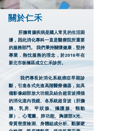
關於仁禾
肝膽胃腸疾病是國人常見的生活困
擾，因此消化專科一直是醫療院所重要
的服務部門。 我們秉持關懷健康．堅持
專業．熱忱服務的理念，於2016年在
新北市板橋區成立仁禾診所。
我們專長於消化系統癌症早期診
斷，引進各式先進高階醫療儀器，如具
備影像細部放大功能及結合超音波掃描
的消化道內視鏡、各系統超音波（肝膽
胰、乳房、甲狀腺、攝護腺、頸動
脈）、心電圖、肺功能、胸腹部X光、
骨質密度檢測、身體組成分析、動脈硬