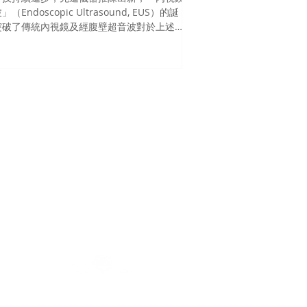
（Endoscopic Ultrasound, EUS）的誕
突破了傳統內視鏡及經腹壁超音波對於上述病
檢查侷限，將內視鏡賦予超音波掃描功能，讓
能更貼近病灶區域完整評估。
仁禾診所
Ren He Cli
nic