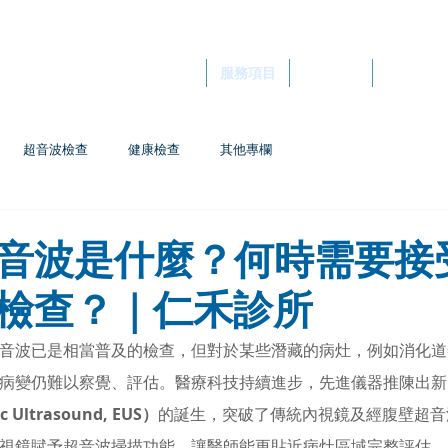
所
關於仁禾
服務項目
自費健檢
企業健檢
超音波檢查
健康檢查
其他專欄
音波是什麼？何時需要接
檢查？｜仁禾診所
音波已是相當普及的檢查，但對於某些潛藏的病灶，例如消化道
病變仍難以察覺、評估。醫療科技持續進步，先進儀器推陳出新
 Ultrasound, EUS）
的誕生，突破了傳統內視鏡及經腹壁超音
視鏡賦予超音波掃描功能，讓醫師能更貼近病灶區域完整評估。