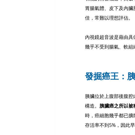
胃腸氣體、皮下及內臟
佳，常難以理想評估。
內視鏡超音波是藉由具
幾乎不受到腸氣、軟組
發掘癌王：胰
胰臟位於上腹部後腹腔
構造。
胰臟癌之所以被
時，癌細胞幾乎都已擴
存活率不到5%，因此