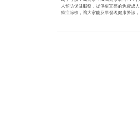
人預防保健服務，提供更完整的免費成人
癌症篩檢，讓大家能及早發現健康警訊，
的黃金時期。 別等身體亮紅燈才後悔，現在就把健
康放在首位！一起來了解國健署提供的免
目，為自己和家人的健康多一層保障！
關於仁禾
服務項目
自費健檢
企業健
診所資訊
地址｜新北市板橋區民生路三
電話｜(02) 8257-1827