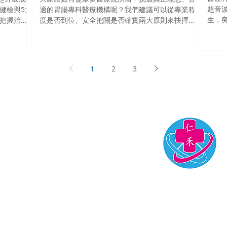
超音波」
健檢與5大
適的胃腸專科醫療機構呢？我們建議可以從專業程
生，
把握治療
度是否到位、安全把關是否確實兩大原則來抉擇，
灶的
舉凡儀器的配備功能、醫師的鏡檢技術、器械的感
醫師
費檢查項
控把關、麻醉的生理監控，過程的透明呈現、結果
的說明處置，每個環節都影響檢查的品質優劣。
1
2
3
衛教新知
影片專區
檢
勞工體檢
段93號
Copyright © 2016 仁禾診所啟航｜隱私權政策