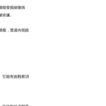
僅能發掘細微病
鍵依據。
腫瘤，透過內視鏡
。它能有效觀察消