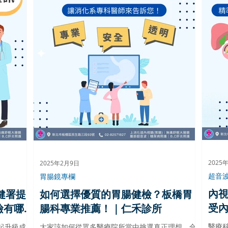
2025
2025年2月9日
超音
胃腸鏡專欄
內
健署提
如何選擇優質的胃腸健檢？板橋胃
受
檢有哪
腸科專業推薦！｜仁禾診所
醫療
起升級成
大家該如何從眾多醫療院所當中挑選真正理想、合