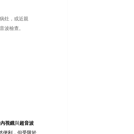
病灶，或近親
音波檢查。
合
內視鏡
與
超音波
然便利，但受限於