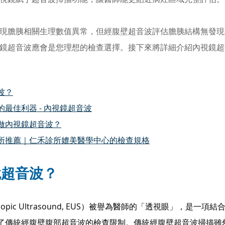
現膽胰相關生理數值異常，但經腹壁超音波評估膽胰結構無發現
鏡超音波應會是您理想的檢查選擇。接下來將詳細介紹內視鏡超
波？
最佳利器 - 內視鏡超音波
做內視鏡超音波？
所推薦｜仁禾診所媲美醫學中心的檢查規格
鏡超音波？
opic Ultrasound, EUS）被譽為醫師的「透視眼」，是一項結
了傳統經腹壁腹部超音波的檢查限制。傳統經腹壁超音波掃描雖