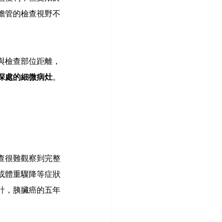
膽管的檢查視野不
與檢查部位距離，
深處的細微病灶
。
查很難觀察到完整
或體重驟降等症狀
計，胰臟癌的五年