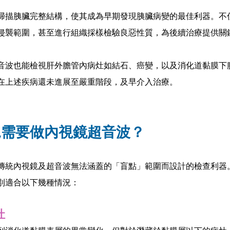
掃描胰臟完整結構，使其成為早期發現胰臟病變的最佳利器。不
侵襲範圍，甚至進行組織採樣檢驗良惡性質，為後續治療提供關
音波也能檢視肝外膽管內病灶如結石、癌變，以及消化道黏膜下
在上述疾病還未進展至嚴重階段，及早介入治療。
況需要做內視鏡超音波？
傳統內視鏡及超音波無法涵蓋的「盲點」範圍而設計的檢查利器
別適合以下幾種情況：
灶