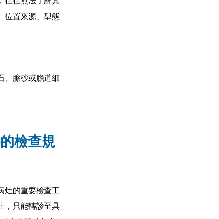
，往往無法了解其
、位置來源、型態
石、膽砂或膽道細
心的檢查規
病灶的重要檢查工
灶，只能轉診至具