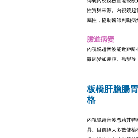
傳統內視鏡檢查能觀察
性質與來源。內視鏡超
屬性，協助醫師判斷病
膽道病變
內視鏡超音波能近距離
微病變如囊腫、癌變等
板橋肝膽腸
格
內視鏡超音波憑藉其特
具。目前絕大多數健檢