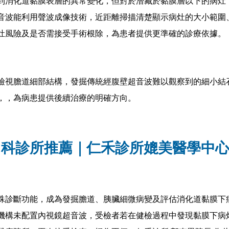
到消化道黏膜表層的異常變化，但對於潛藏於黏膜層以下的病灶
音波能利用聲波成像技術，近距離掃描清楚顯示病灶的大小範圍
灶風險及是否需接受手術根除，為患者提供更準確的診療依據。
檢視膽道細部結構，發掘傳統經腹壁超音波難以觀察到的細小結
，，為病患提供後續治療的明確方向。
胃科診所推薦｜仁禾診所媲美醫學中
殊診斷功能，成為發掘膽道、胰臟細微病變及評估消化道黏膜下
機構未配置內視鏡超音波，受檢者若在健檢過程中發現黏膜下病