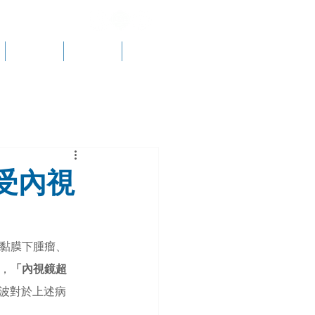
勞工體檢
衛教新知
影片專區
受內視
黏膜下腫瘤、
，
「內視鏡超
波對於上述病