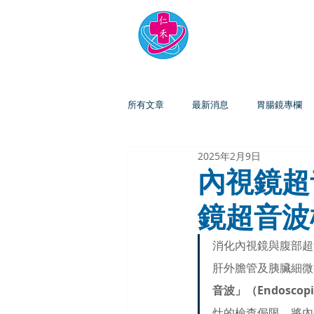
仁禾診
專業．關懷．熱忱
所有文章
最新消息
胃腸鏡專欄
2025年2月9日
內視鏡超
鏡超音波
消化內視鏡與腹部超
肝外膽管及胰臟細微
音波」（Endoscopic
灶的檢查侷限，將內