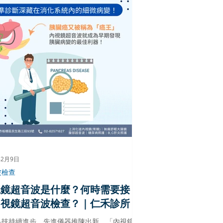
年2月9日
波檢查
視鏡超音波是什麼？何時需要接
內視鏡超音波檢查？｜仁禾診所
科技持續進步，先進儀器推陳出新，「內視鏡