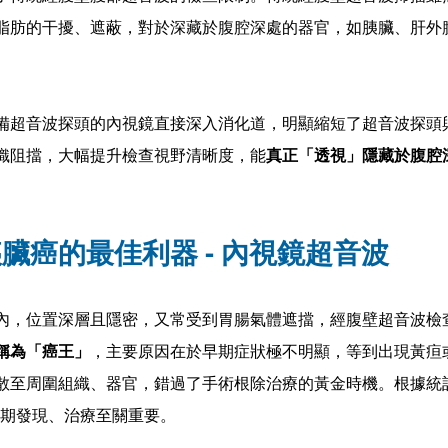
脂肪的干擾、遮蔽，對於深藏於腹腔深處的器官，如胰臟、肝外
備超音波探頭的內視鏡直接深入消化道，明顯縮短了超音波探頭
織阻擋，大幅提升檢查視野清晰度，能
真正「透視」隱藏於腹腔
臟癌的最佳利器 - 內視鏡超音波
內，位置深層且隱密，又常受到胃腸氣體遮擋，經腹壁超音波檢
稱為「癌王」
，主要原因在於早期症狀極不明顯，等到出現黃疸
散至周圍組織、器官，錯過了手術根除治療的黃金時機。根據統
早期發現、治療至關重要。